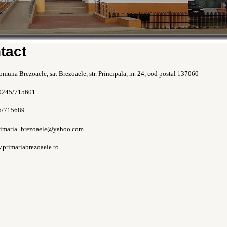
tact
omuna Brezoaele, sat Brezoaele, str. Principala, nr. 24, cod postal 137060
 0245/715601
5/715689
primaria_brezoaele@yahoo.com
.primariabrezoaele.ro