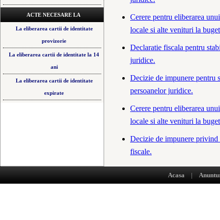
ACTE NECESARE LA
Cerere pentru eliberarea unui 
locale si alte venituri la buge
La eliberarea cartii de identitate
provizorie
Declaratie fiscala pentru stab
La eliberarea cartii de identitate la 14
juridice.
ani
Decizie de impunere pentru st
La eliberarea cartii de identitate
persoanelor juridice.
expirate
Cerere pentru eliberarea unui 
locale si alte venituri la buge
Decizie de impunere privind c
fiscale.
Proces-verbal de constatare a
Acasa
|
Anuntu
Confirmare de primire a debit
Declaratie speciala de impuner
cazul persoanelor fizice detin