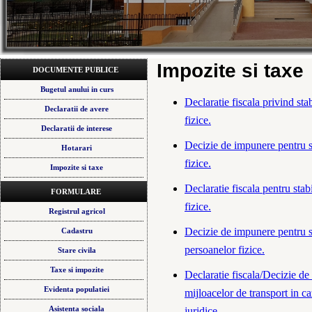
Impozite si taxe
DOCUMENTE PUBLICE
Bugetul anului in curs
Declaratie fiscala privind sta
Declaratii de avere
fizice.
Declaratii de interese
Decizie de impunere pentru st
Hotarari
fizice.
Impozite si taxe
Declaratie fiscala pentru stab
FORMULARE
fizice.
Registrul agricol
Decizie de impunere pentru st
Cadastru
persoanelor fizice.
Stare civila
Taxe si impozite
Declaratie fiscala/Decizie de
Evidenta populatiei
mijloacelor de transport in c
Asistenta sociala
juridice.