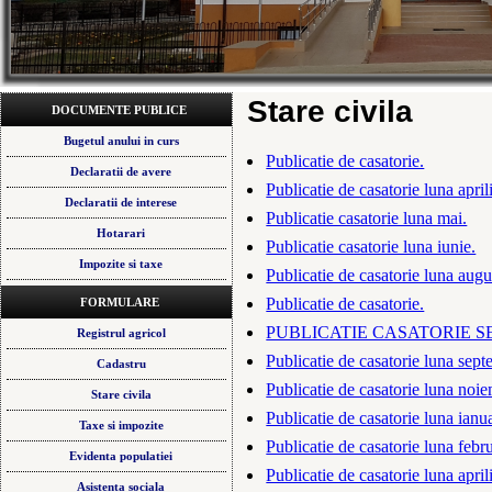
Stare civila
DOCUMENTE PUBLICE
Bugetul anului in curs
Publicatie de casatorie.
Declaratii de avere
Publicatie de casatorie luna april
Declaratii de interese
Publicatie casatorie luna mai.
Hotarari
Publicatie casatorie luna iunie.
Impozite si taxe
Publicatie de casatorie luna augu
Publicatie de casatorie.
FORMULARE
PUBLICATIE CASATORIE S
Registrul agricol
Publicatie de casatorie luna sept
Cadastru
Publicatie de casatorie luna noie
Stare civila
Publicatie de casatorie luna ianu
Taxe si impozite
Publicatie de casatorie luna febru
Evidenta populatiei
Publicatie de casatorie luna april
Asistenta sociala